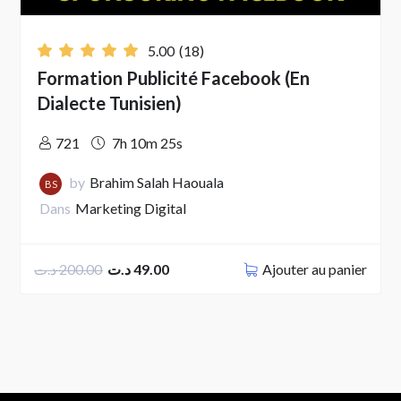
5.00
(18)
Formation Publicité Facebook (En
Dialecte Tunisien)
721
7h 10m 25s
by
Brahim Salah Haouala
BS
Dans
Marketing Digital
Ajouter au panier
د.ت
200.00
د.ت
49.00