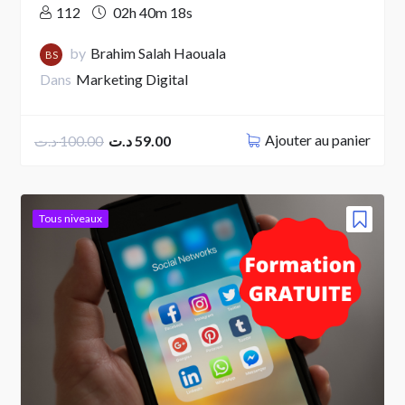
112
02h 40m 18s
by
Brahim Salah Haouala
BS
Dans
Marketing Digital
Ajouter au panier
د.ت
100.00
د.ت
59.00
Tous niveaux