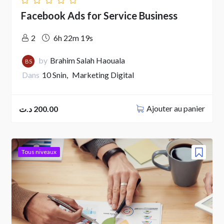
Facebook Ads for Service Business
2
6h 22m 19s
by
Brahim Salah Haouala
BS
Dans
10 Snin
Marketing Digital
Ajouter au panier
د.ت
200.00
Tous niveaux