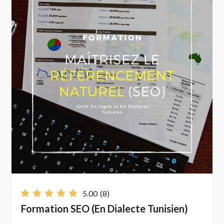
initial
actuel
était :
est :
100.00 د.ت.
59.00 د.ت.
5.00
(8)
Formation SEO (En Dialecte Tunisien)