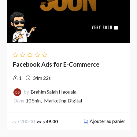
Facebook Ads for E-Commerce
1
34m 22s
by
Brahim Salah Haouala
BS
Dans
10 Snin
Marketing Digital
Ajouter au panier
د.ت
200.00
د.ت
49.00