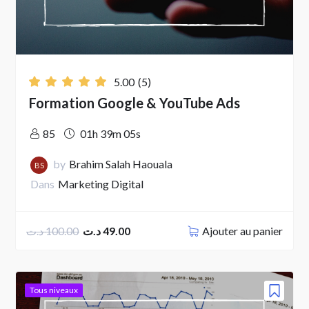
5.00
(5)
Formation Google & YouTube Ads
85
01h 39m 05s
by
Brahim Salah Haouala
BS
Dans
Marketing Digital
Ajouter au panier
د.ت
100.00
د.ت
49.00
Le
Le
Tous niveaux
prix
prix