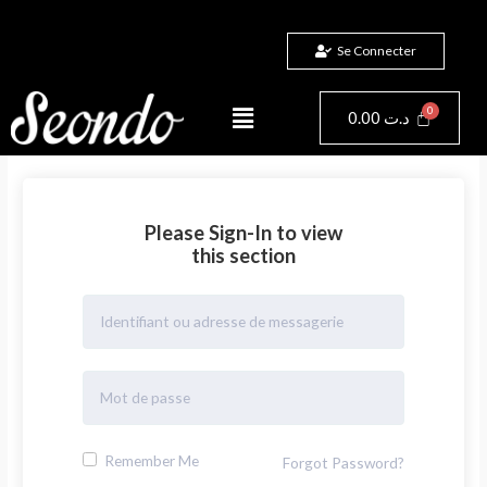
Aller
au
Se Connecter
contenu
Menu
Panier
0.00
د.ت
Please Sign-In to view
this section
Remember Me
Forgot Password?