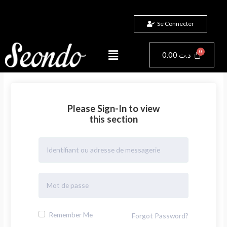
Aller
au
Se Connecter
contenu
Menu
Panier
0.00
د.ت
Please Sign-In to view
this section
Remember Me
Forgot Password?