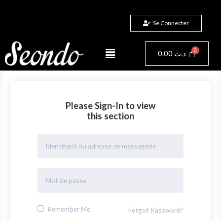
Aller
au
Se Connecter
contenu
Menu
Panier
0.00
د.ت
Please Sign-In to view
this section
Remember Me
Forgot Password?