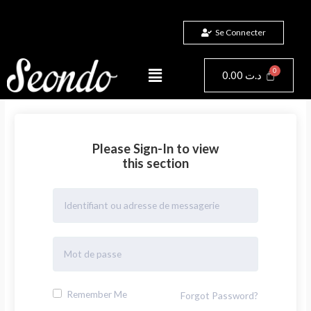
Aller
au
Se Connecter
contenu
Menu
Panier
0.00
د.ت
Please Sign-In to view
this section
Remember Me
Forgot Password?