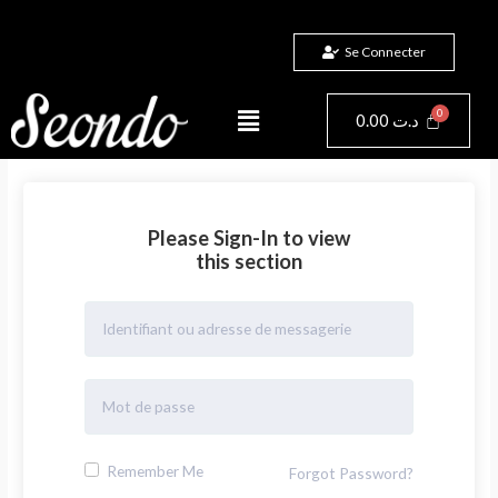
Aller
au
Se Connecter
contenu
Menu
Panier
0.00
د.ت
Please Sign-In to view
this section
Remember Me
Forgot Password?