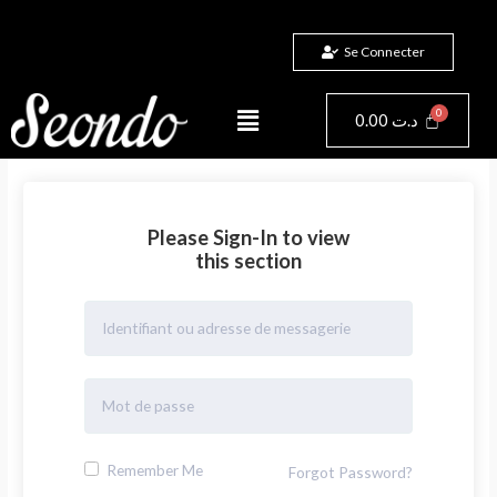
Aller
au
Se Connecter
contenu
Menu
Panier
0.00
د.ت
Please Sign-In to view
this section
Remember Me
Forgot Password?