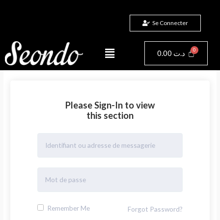
Aller
au
Se Connecter
contenu
Menu
Panier
0.00
د.ت
Please Sign-In to view
this section
Remember Me
Forgot Password?