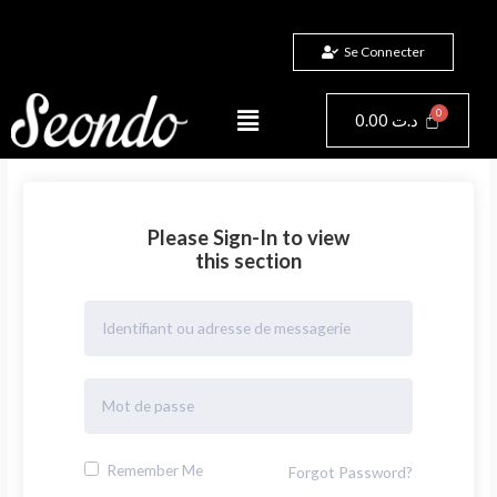
Aller
au
Se Connecter
contenu
Menu
Panier
0.00
د.ت
Please Sign-In to view
this section
Remember Me
Forgot Password?