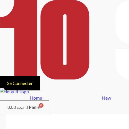
Aller
au
contenu
Se Connecter
Home
New
0.00
د.ت
Panier