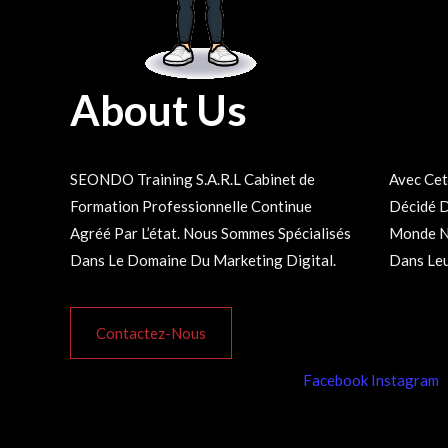
About Us
SEONDO Training S.A.R.L Cabinet de
Avec Cette Plateforme, Nous Avons
Formation Professionnelle Continue
Décidé De Rendre Disponible à Tout Le
Agréé Par L’état. Nous Sommes Spécialisés
Monde Nos Formations 100% En ligne et
Dans Le Domaine Du Marketing Digital.
Dans Leu
Contactez-Nous
Facebook
Instagram