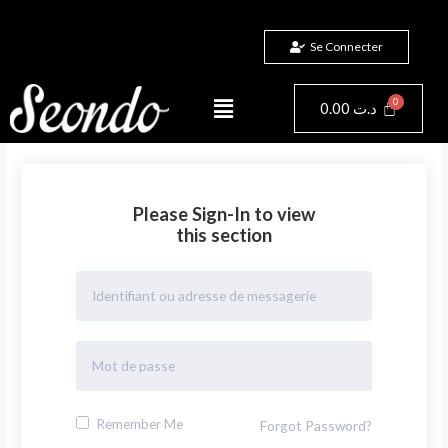
Aller
au
Se Connecter
contenu
Menu
Panier
0.00
د.ت
Please Sign-In to view
this section
Remember Me
Forgot Password?