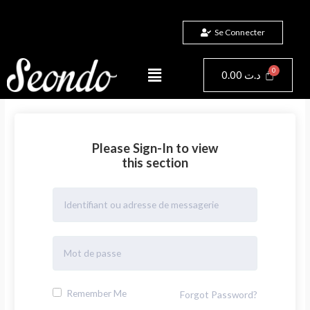
Aller
au
Se Connecter
contenu
Menu
Panier
0.00
د.ت
Please Sign-In to view
this section
Remember Me
Forgot Password?