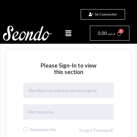
Aller
au
Se Connecter
contenu
Menu
Panier
0.00
د.ت
Please Sign-In to view
this section
Remember Me
Forgot Password?