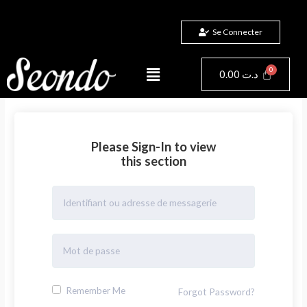
Aller
au
Se Connecter
contenu
Menu
Panier
0.00
د.ت
Please Sign-In to view
this section
Remember Me
Forgot Password?