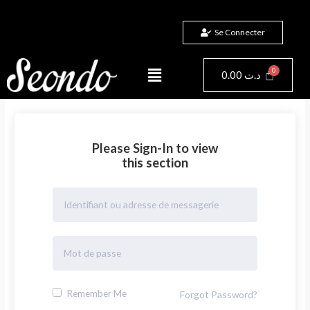
Aller
au
Se Connecter
contenu
Menu
Panier
0.00
د.ت
Please Sign-In to view
this section
Remember Me
Forgot Password?