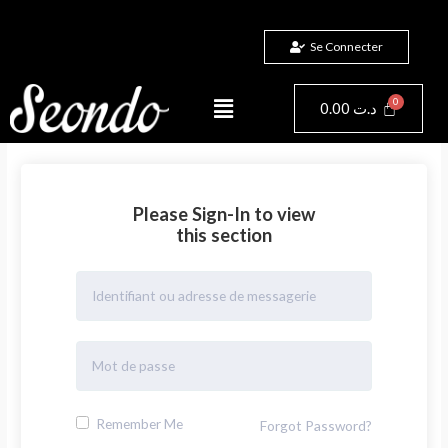
Aller
au
Se Connecter
contenu
Menu
Panier
0.00
د.ت
Please Sign-In to view
this section
Remember Me
Forgot Password?