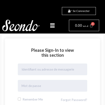
Aller
au
Se Connecter
contenu
Menu
Panier
0.00
د.ت
Please Sign-In to view
this section
Remember Me
Forgot Password?