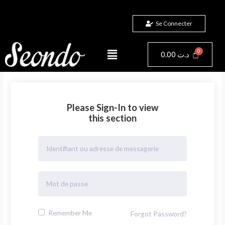
Aller
au
Se Connecter
contenu
Menu
Panier
0.00
د.ت
Please Sign-In to view
this section
Remember Me
Forgot Password?