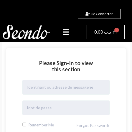
Aller
au
Se Connecter
contenu
Menu
Panier
0.00
د.ت
Please Sign-In to view
this section
Remember Me
Forgot Password?