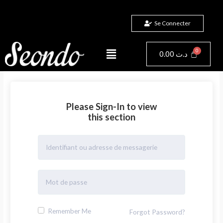
Aller
au
Se Connecter
contenu
Menu
Panier
0.00
د.ت
Please Sign-In to view
this section
Remember Me
Forgot Password?