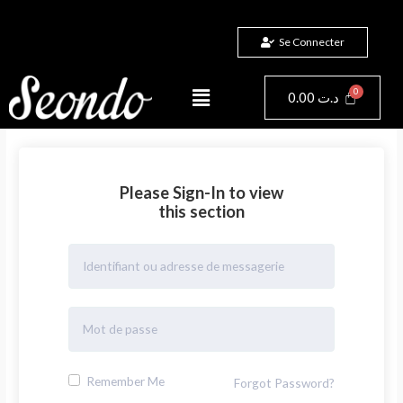
Aller
au
Se Connecter
contenu
Menu
Panier
0.00
د.ت
Please Sign-In to view
this section
Remember Me
Forgot Password?