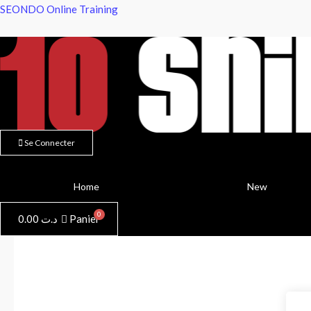
Aller
SEONDO Online Training
au
contenu
Se Connecter
Home
New
0.00
د.ت
Panier