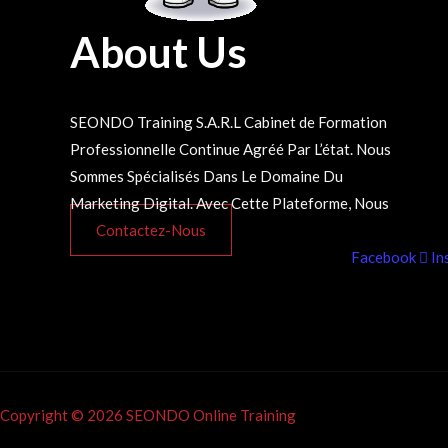
About Us
SEONDO Training S.A.R.L Cabinet de Formation
Avons Décidé De Rendre Disponible à Tout Le
Professionnelle Continue Agréé Par L’état. Nous
Monde Nos Formations 100% En ligne et Dans
Sommes Spécialisés Dans Le Domaine Du
Marketing Digital. Avec Cette Plateforme, Nous
Contactez-Nous
Facebook
In
Copyright © 2026 SEONDO Online Training