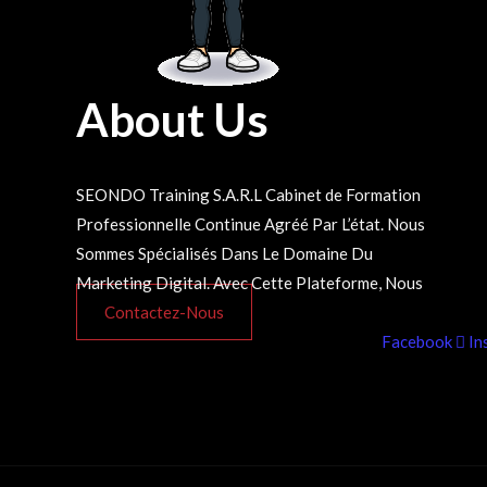
About Us
SEONDO Training S.A.R.L Cabinet de Formation
Avons Décidé De Rendre Disponible à Tout Le
Professionnelle Continue Agréé Par L’état. Nous
Monde Nos Formations 100% En ligne et Dans
Sommes Spécialisés Dans Le Domaine Du
Marketing Digital. Avec Cette Plateforme, Nous
Contactez-Nous
Facebook
In