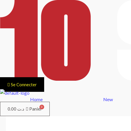
Aller
au
contenu
Se Connecter
Home
New
0.00
د.ت
Panier