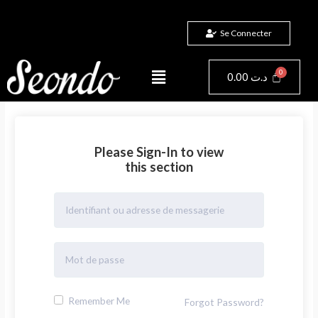
Aller
au
Se Connecter
contenu
Menu
Panier
0.00
د.ت
Please Sign-In to view
this section
Remember Me
Forgot Password?