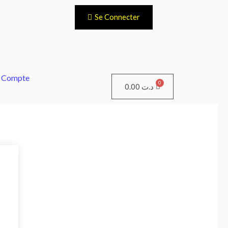
Se Connecter
 Compte
Panier
0.00
د.ت