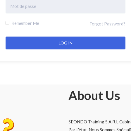
Remember Me
Forgot Password?
About Us
SEONDO Training S.A.R.L Cabine
Par L’état. Nous Sommes Spécia