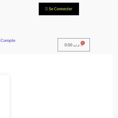
Se Connecter
 Compte
Panier
0.00
د.ت