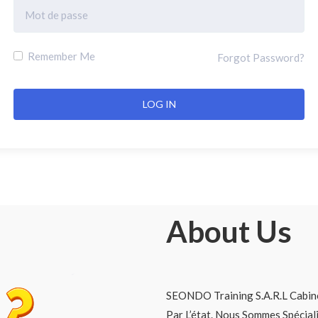
Remember Me
Forgot Password?
About Us
SEONDO Training S.A.R.L Cabine
Par L’état. Nous Sommes Spécia