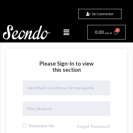
Aller
au
Se Connecter
contenu
Menu
Panier
0.00
د.ت
Please Sign-In to view
this section
Remember Me
Forgot Password?