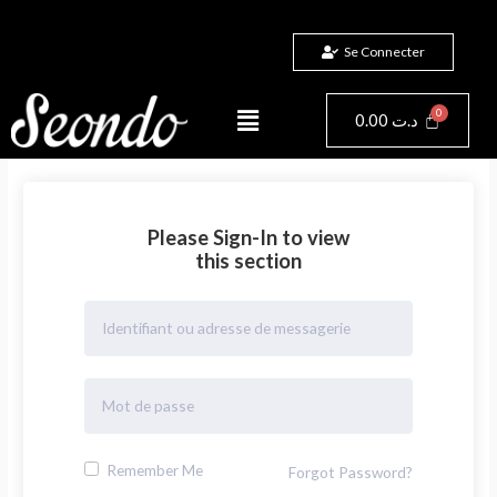
Aller
au
Se Connecter
contenu
Menu
Panier
0.00
د.ت
Please Sign-In to view
this section
Remember Me
Forgot Password?