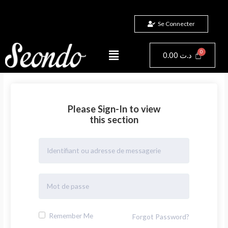
Aller
au
Se Connecter
contenu
Menu
Panier
0.00
د.ت
Please Sign-In to view
this section
Remember Me
Forgot Password?