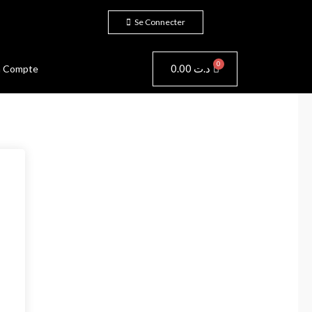
Se Connecter
Panier
0.00
د.ت
 Compte