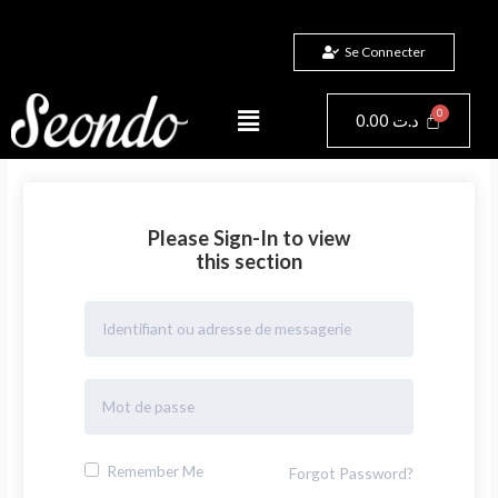
Aller
au
Se Connecter
contenu
Menu
Panier
0.00
د.ت
Please Sign-In to view
this section
Remember Me
Forgot Password?