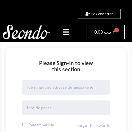
Aller
au
Se Connecter
contenu
Menu
Panier
0.00
د.ت
Please Sign-In to view
this section
Remember Me
Forgot Password?