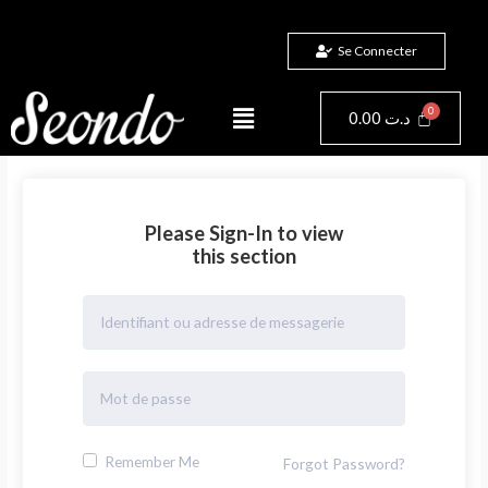
Aller
au
Se Connecter
contenu
Menu
Panier
0.00
د.ت
Please Sign-In to view
this section
Remember Me
Forgot Password?