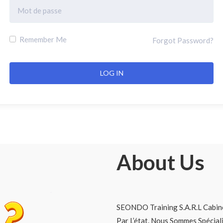
Remember Me
Forgot Password?
About Us
SEONDO Training S.A.R.L Cabine
Par L’état. Nous Sommes Spécia