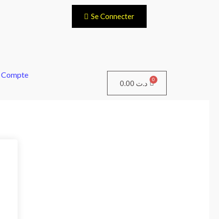
Se Connecter
 Compte
Panier
0.00
د.ت