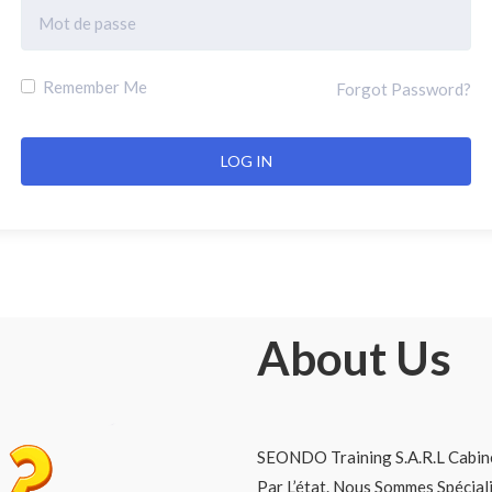
Remember Me
Forgot Password?
About Us
SEONDO Training S.A.R.L Cabine
Par L’état. Nous Sommes Spécia