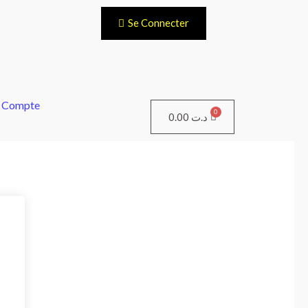
Se Connecter
 Compte
Panier
0.00
د.ت