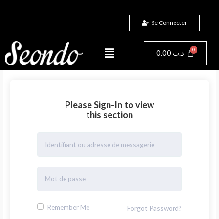
Aller
au
Se Connecter
contenu
Menu
Panier
0.00
د.ت
Please Sign-In to view
this section
Remember Me
Forgot Password?