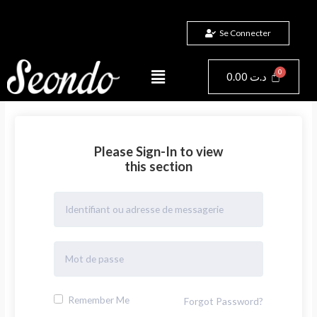
Aller
au
Se Connecter
contenu
Menu
Panier
0.00
د.ت
Please Sign-In to view
this section
Remember Me
Forgot Password?