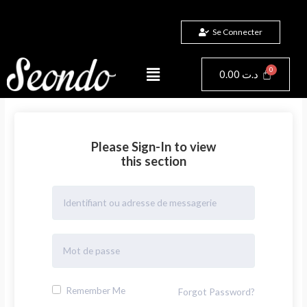
Aller
au
Se Connecter
contenu
Menu
Panier
0.00
د.ت
Please Sign-In to view
this section
Remember Me
Forgot Password?