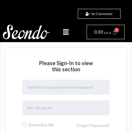
Aller
au
Se Connecter
contenu
Menu
Panier
0.00
د.ت
Please Sign-In to view
this section
Remember Me
Forgot Password?