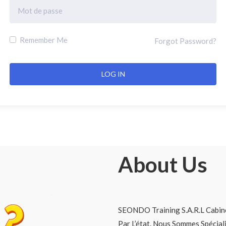
Remember Me
Forgot Password?
About Us
SEONDO Training S.A.R.L Cabine
Par L’état. Nous Sommes Spécia