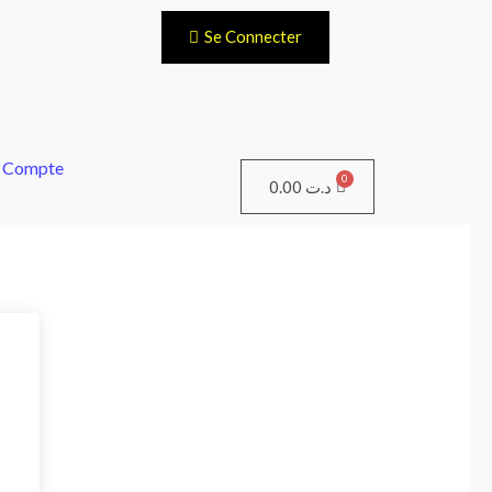
Se Connecter
 Compte
Panier
0.00
د.ت