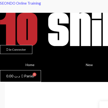
Aller
SEONDO Online Training
au
contenu
Se Connecter
Home
New
0.00
د.ت
Panier