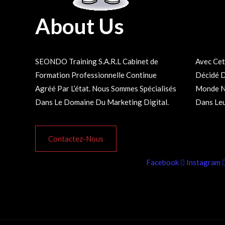
About Us
SEONDO Training S.A.R.L Cabinet de
Avec Cette Plateforme, Nous Avons
Formation Professionnelle Continue
Décidé De Rendre Disponible à Tout Le
Agréé Par L’état. Nous Sommes Spécialisés
Monde Nos Formations 100% En ligne et
Dans Le Domaine Du Marketing Digital.
Dans Leu
Contactez-Nous
Facebook
Instagram