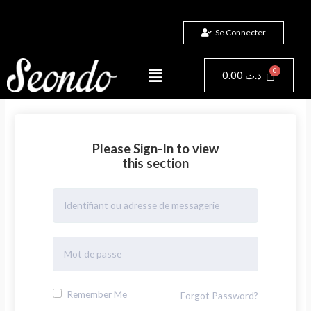
Aller
au
Se Connecter
contenu
Menu
Panier
0.00
د.ت
Please Sign-In to view
this section
Remember Me
Forgot Password?