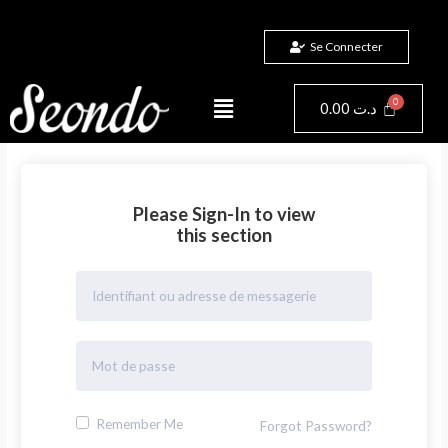
Aller
au
Se Connecter
contenu
Menu
Panier
0.00
د.ت
Please Sign-In to view
this section
Remember Me
Forgot Password?