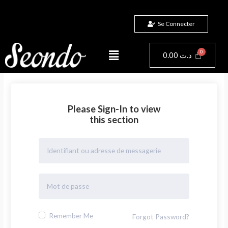
Aller
au
Se Connecter
contenu
Menu
Panier
0.00
د.ت
Please Sign-In to view
this section
Remember Me
Forgot Password?